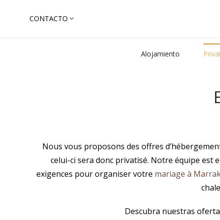
Skip
CONTACTO
to
Buscar:
Happy
Alojamiento
Priva
Nous vous proposons des offres d’hébergement va
celui-ci sera donc privatisé. Notre équipe es
exigences pour organiser votre
mariage à Marra
chal
Descubra nuestras oferta