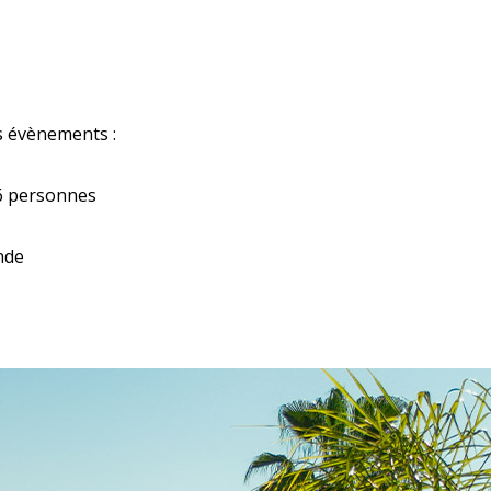
s évènements :
16 personnes
nde