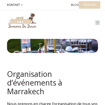
Springe
KONTAKT
BLOG
RÉSERVER
zu
glücklich
Organisation
d’événements à
Marrakech
Nous prenons en charge l’organisation de tous vos