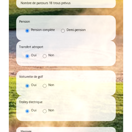
Pension
Pension complète
Demi-pension
Transfert aéroport
Oui
Non
Voiturette de golf
Oui
Non
Trolley électrique
Oui
Non