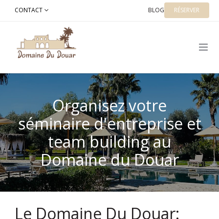
Ga
CONTACT
BLOG
RÉSERVER
naar
de
inhoud
Organisez votre
séminaire d'entreprise et
team building au
Domaine du Douar
Le Domaine Du Douar: