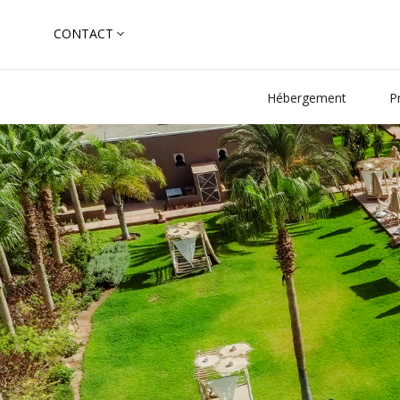
Skip
CONTACT
to
Search
content
for:
Hébergement
P