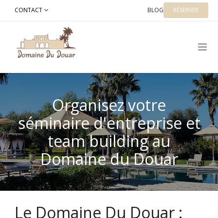
Skip
CONTACT
BLOG
RÉSERVER
to
content
Organisez votre
séminaire d'entreprise et
team building au
Domaine du Douar
Le Domaine Du Douar :