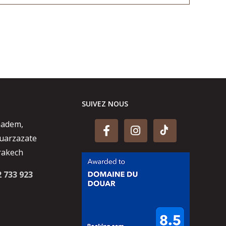
SUIVEZ NOUS
aadem,
uarzazate
rakech
2 733 923