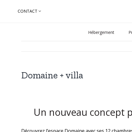
Skip
CONTACT
to
Search
content
for:
Hébergement
P
Domaine + villa
Un nouveau concept po
Découvrez l’espace Domaine avec ses 12 chambres 