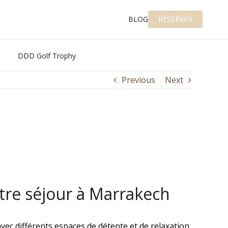
BLOG
RÉSERVER
DDD Golf Trophy
Previous
Next
tre séjour à Marrakech
vec différents espaces de détente et de relaxation,